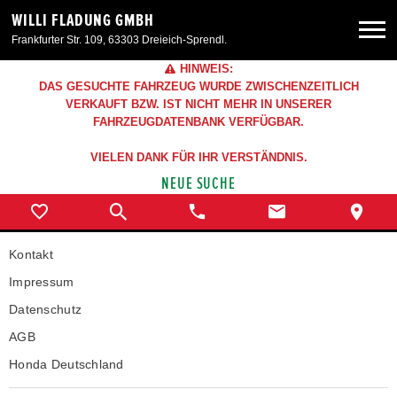
WILLI FLADUNG GMBH
Frankfurter Str. 109, 63303 Dreieich-Sprendl.
HINWEIS:
Neuwagen
DAS GESUCHTE FAHRZEUG WURDE ZWISCHENZEITLICH
VERKAUFT BZW. IST NICHT MEHR IN UNSERER
FAHRZEUGDATENBANK VERFÜGBAR.
Gebrauchtwagen
VIELEN DANK FÜR IHR VERSTÄNDNIS.
NEUE SUCHE
Angebote
Service & Zubehör
Kontakt
Impressum
Unser Autohaus
Datenschutz
AGB
Honda Deutschland