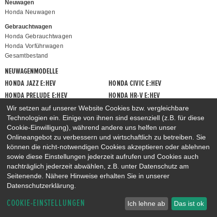
Neuwagen
Honda Neuwagen
Gebrauchtwagen
Honda Gebrauchtwagen
Honda Vorführwagen
Gesamtbestand
NEUWAGENMODELLE
HONDA JAZZ E:HEV
HONDA CIVIC E:HEV
HONDA PRELUDE E:HEV
HONDA HR-V E:HEV
HONDA ZR-V E:HEV
HONDA CR-V E:HEV & E:PHEV
Wir setzen auf unserer Website Cookies bzw. vergleichbare
Technologien ein. Einige von ihnen sind essenziell (z.B. für diese
Cookie-Einwilligung), während andere uns helfen unser
Onlineangebot zu verbessern und wirtschaftlich zu betreiben. Sie
können die nicht-notwendigen Cookies akzeptieren oder ablehnen
sowie diese Einstellungen jederzeit aufrufen und Cookies auch
nachträglich jederzeit abwählen, z.B. unter Datenschutz am
Seitenende. Nähere Hinweise erhalten Sie in unserer
Datenschutzerklärung.
COOKIE-EINSTELLUNGEN
Ich lehne ab
Das ist ok